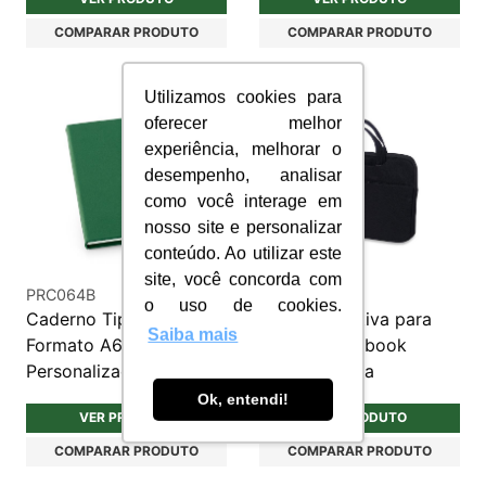
COMPARAR PRODUTO
COMPARAR PRODUTO
Utilizamos cookies para
oferecer melhor
experiência, melhorar o
desempenho, analisar
como você interage em
nosso site e personalizar
conteúdo. Ao utilizar este
site, você concorda com
PRC064B
PA040
o uso de cookies.
Caderno Tipo Moleskine
Pasta executiva para
Saiba mais
Formato A6
tablet e notebook
Personalizado
personalizada
Ok, entendi!
VER PRODUTO
VER PRODUTO
COMPARAR PRODUTO
COMPARAR PRODUTO