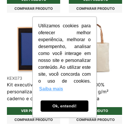
COMPARAR PRODUTO
COMPARAR PRODUTO
Utilizamos cookies para
oferecer melhor
experiência, melhorar o
desempenho, analisar
como você interage em
nosso site e personalizar
conteúdo. Ao utilizar este
site, você concorda com
KEX073
SC081
o uso de cookies.
Kit executivo
Sacola em 100%
Saiba mais
personalizado de
Algodão 180 g/m²
caderno e caneta
Personalizada
Ok, entendi!
VER PRODUTO
VER PRODUTO
COMPARAR PRODUTO
COMPARAR PRODUTO