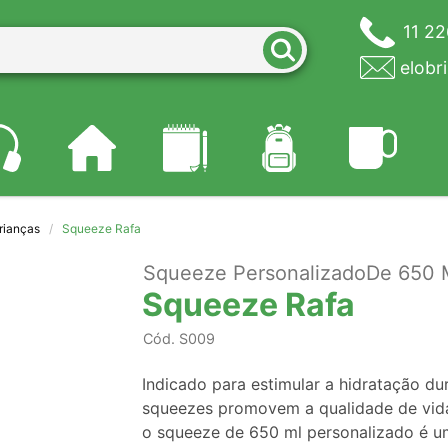
11 2
elobr
rianças
Squeeze Rafa
Squeeze PersonalizadoDe 650 M
Squeeze Rafa
Cód.
S009
Indicado para estimular a hidratação dur
squeezes promovem a qualidade de vida d
o squeeze de 650 ml personalizado é um