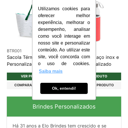
Utilizamos cookies para
oferecer melhor
experiência, melhorar o
desempenho, analisar
como você interage em
nosso site e personalizar
conteúdo. Ao utilizar este
BTR001
S056
Sacola Térmica 4,5L
Squeeze em aço inox e
site, você concorda com
Personalizada
vidro personalizado
o uso de cookies.
Saiba mais
VER PRODUTO
VER PRODUTO
COMPARAR PRODUTO
COMPARAR PRODUTO
Ok, entendi!
Brindes Personalizados
Há
31
anos a Elo Brindes tem crescido e se