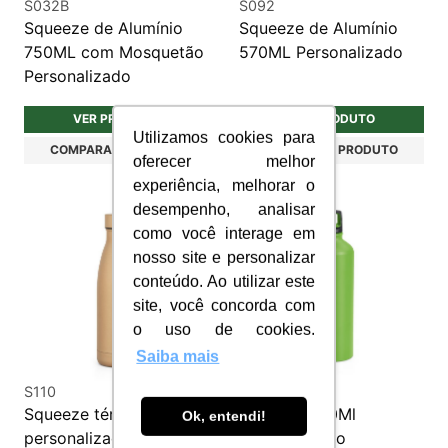
S032B
S092
Squeeze de Alumínio
Squeeze de Alumínio
750ML com Mosquetão
570ML Personalizado
Personalizado
VER PRODUTO
VER PRODUTO
Utilizamos cookies para
COMPARAR PRODUTO
COMPARAR PRODUTO
oferecer melhor
experiência, melhorar o
desempenho, analisar
como você interage em
nosso site e personalizar
conteúdo. Ao utilizar este
site, você concorda com
o uso de cookies.
Saiba mais
S110
S057
Squeeze térmico
Squeeze 750Ml
Ok, entendi!
personalizado aço inox
Personalizado