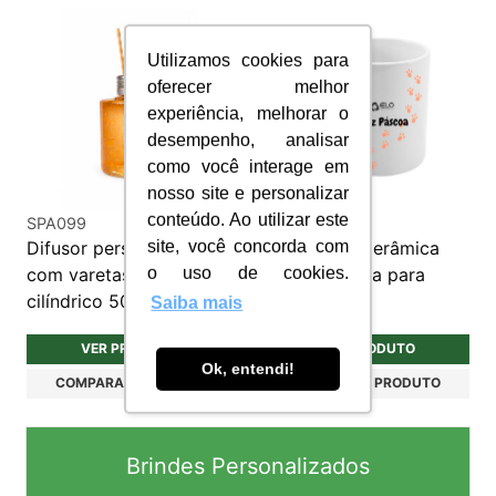
Utilizamos cookies para
oferecer melhor
experiência, melhorar o
desempenho, analisar
como você interage em
nosso site e personalizar
conteúdo. Ao utilizar este
SPA099
C032
Difusor personalizado
Caneca de Cerâmica
site, você concorda com
com varetas pet
Personalizada para
o uso de cookies.
cilíndrico 500ml
Brindes
Saiba mais
VER PRODUTO
VER PRODUTO
Ok, entendi!
COMPARAR PRODUTO
COMPARAR PRODUTO
Brindes Personalizados