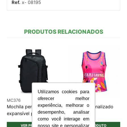
Ref.
x- 08195
PRODUTOS RELACIONADOS
Utilizamos cookies para
oferecer melhor
MC376
CAM110
experiência, melhorar o
Mochila personalizada
Abadá personalizado
desempenho, analisar
expansível pu 28L
em Dry Fit
como você interage em
nosso site e personalizar
VER PRODUTO
VER PRODUTO