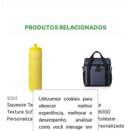
PRODUTOS RELACIONADOS
S202
BTR093
Utilizamos cookies para
Squeeze Termico com
Bolsa Térmica
oferecer melhor
Textura Soft
Almofadada 600D
experiência, melhorar o
Personalizado
Ripstop em Poliéster
desempenho, analisar
Reciclado Personalizada
como você interage em