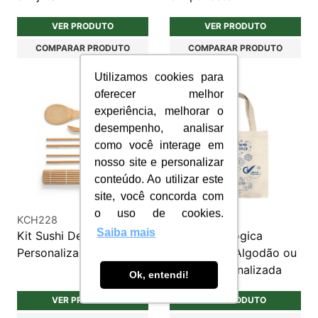
VER PRODUTO
VER PRODUTO
COMPARAR PRODUTO
COMPARAR PRODUTO
Utilizamos cookies para
oferecer melhor
experiência, melhorar o
desempenho, analisar
como você interage em
nosso site e personalizar
conteúdo. Ao utilizar este
site, você concorda com
o uso de cookies.
KCH228
SC024B
Saiba mais
Kit Sushi Deluxe
Sacola Ecológica
Personalizado
Ecobag em Algodão ou
Lonita Personalizada
Ok, entendi!
VER PRODUTO
VER PRODUTO