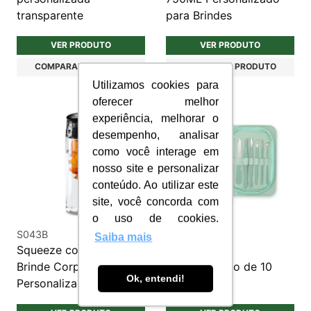
transparente
para Brindes
VER PRODUTO
VER PRODUTO
COMPARAR PRODUTO
COMPARAR PRODUTO
Utilizamos cookies para
oferecer melhor
experiência, melhorar o
desempenho, analisar
como você interage em
nosso site e personalizar
conteúdo. Ao utilizar este
site, você concorda com
o uso de cookies.
S043B
MN018
Saiba mais
Squeeze com Infusor
Kit manicure
Brinde Corporativo
personalizado de 10
Ok, entendi!
Personalizado
peças