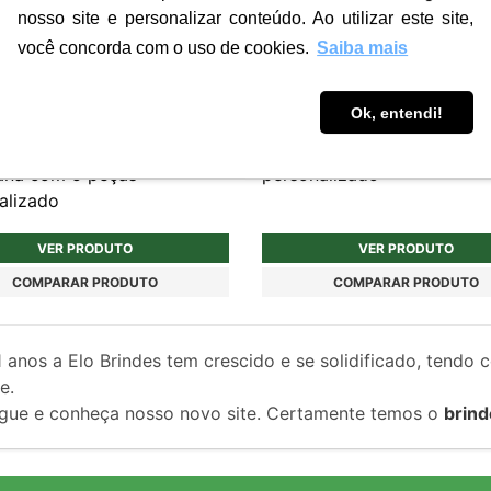
nosso site e personalizar conteúdo. Ao utilizar este site,
você concorda com o uso de cookies.
Saiba mais
Ok, entendi!
6
PRC208
tisqueira em bambu e
Caderno A5 com capa dur
ana com 5 peças
personalizado
alizado
VER PRODUTO
VER PRODUTO
COMPARAR PRODUTO
COMPARAR PRODUTO
1
anos a Elo Brindes tem crescido e se solidificado, tendo 
e.
gue e conheça nosso novo site. Certamente temos o
brind