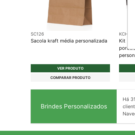
SC126
KCH20
Sacola kraft média personalizada
Kit pe
porcel
person
VER PRODUTO
COMPARAR PRODUTO
Há
3
Brindes Personalizados
client
Nave