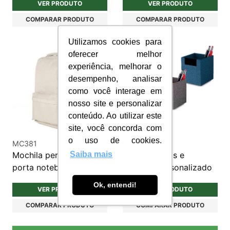
VER PRODUTO
VER PRODUTO
COMPARAR PRODUTO
COMPARAR PRODUTO
Utilizamos cookies para
oferecer melhor
experiência, melhorar o
desempenho, analisar
como você interage em
nosso site e personalizar
conteúdo. Ao utilizar este
site, você concorda com
o uso de cookies.
MC381
KE097
Mochila personalizada
Porta Objetos e
Saiba mais
porta notebook 600d
Canetas Personalizado
Ok, entendi!
VER PRODUTO
VER PRODUTO
COMPARAR PRODUTO
COMPARAR PRODUTO