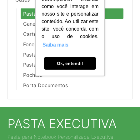
como você interage em
Pasta Executiva
nosso site e personalizar
conteúdo. Ao utilizar este
Caneta com Estojo
site, você concorda com
Carteira e Porta Níquel
o uso de cookies.
Fones de Ouvido
Saiba mais
Pasta Convenção
Ok, entendi!
Pasta para Tablet e Notebook
Pochete
Porta Documentos
PASTA EXECUTIVA
Pasta para Notebook Personalizada Executiva.