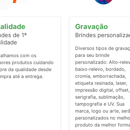
alidade
Gravação
ndes de 1ª
Brindes personaliz
lidade
Diversos tipos de grava
para seu brinde
balhamos com os
personalizado: Alto-rele
hores produtos cuidando
baixo-relevo, bordado,
pre da qualidade desde
cromia, emborrachada,
mpra até a entrega.
etiqueta resinada, laser,
impressão digital, offset,
serigrafia, sublimação,
tampografia e UV. Sua
marca, logo ou arte, ser
personalizados no melho
produto da melhor forma