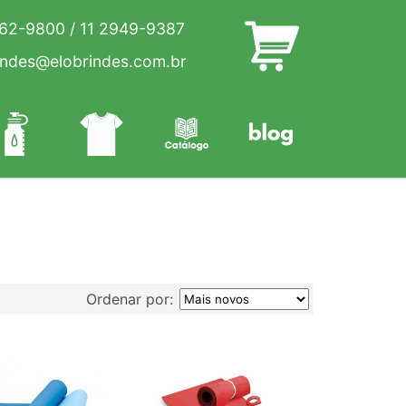
262-9800
/
11 2949-9387
indes@elobrindes.com.br
Ordenar por: