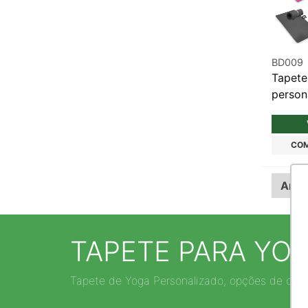
BD009
Tapete
person
COM
Ante
TAPETE PARA YO
Tapete de Yoga Personalizado, opções de cores e