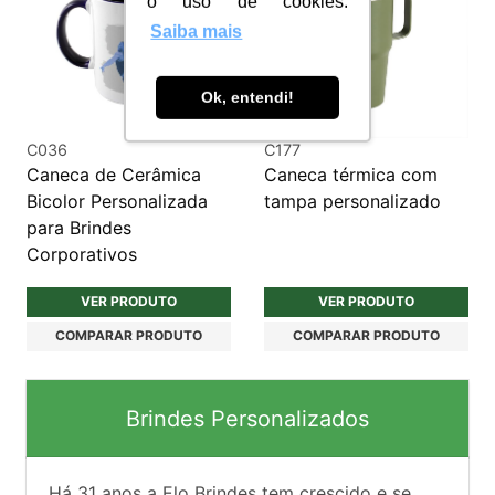
o uso de cookies.
Saiba mais
Ok, entendi!
C036
C177
Caneca de Cerâmica
Caneca térmica com
Bicolor Personalizada
tampa personalizado
para Brindes
Corporativos
VER PRODUTO
VER PRODUTO
COMPARAR PRODUTO
COMPARAR PRODUTO
Brindes Personalizados
Há
31
anos a Elo Brindes tem crescido e se