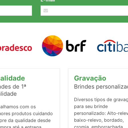
alidade
Gravação
ndes de 1ª
Brindes personaliz
lidade
Diversos tipos de grava
para seu brinde
balhamos com os
personalizado: Alto-rele
hores produtos cuidando
baixo-relevo, bordado,
pre da qualidade desde
cromia, emborrachada,
mpra até a entrega.