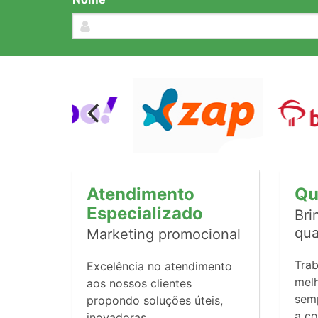
Atendimento
Qu
Especializado
Bri
qua
Marketing promocional
Tra
Excelência no atendimento
mel
aos nossos clientes
sem
propondo soluções úteis,
a co
inovadoras,