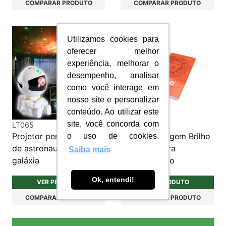
COMPARAR PRODUTO
COMPARAR PRODUTO
Utilizamos cookies para
oferecer melhor
experiência, melhorar o
desempenho, analisar
como você interage em
nosso site e personalizar
conteúdo. Ao utilizar este
site, você concorda com
LT065
CAD90A
Projetor personalizado
Caderno Imagem Brilho
o uso de cookies.
de astronauta luz de
em Capa Dura
Saiba mais
galáxia
Personalizado
Ok, entendi!
VER PRODUTO
VER PRODUTO
COMPARAR PRODUTO
COMPARAR PRODUTO