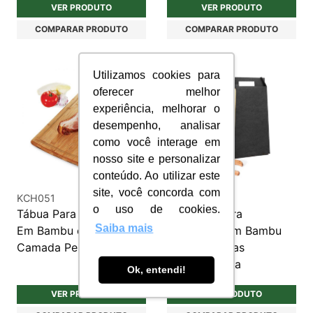
VER PRODUTO
VER PRODUTO
COMPARAR PRODUTO
COMPARAR PRODUTO
Utilizamos cookies para
oferecer melhor
experiência, melhorar o
desempenho, analisar
como você interage em
nosso site e personalizar
conteúdo. Ao utilizar este
site, você concorda com
KCH051
KCH045
o uso de cookies.
Tábua Para Alimentos
Conjunto Para
Saiba mais
Em Bambu com Triplaca
Churrasco Em Bambu
Camada Personalizada
Com 03 Peças
Personalizada
Ok, entendi!
VER PRODUTO
VER PRODUTO