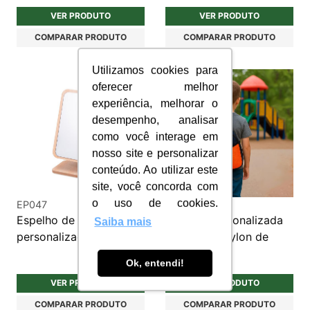
VER PRODUTO
VER PRODUTO
COMPARAR PRODUTO
COMPARAR PRODUTO
Utilizamos cookies para
oferecer melhor
experiência, melhorar o
desempenho, analisar
como você interage em
nosso site e personalizar
conteúdo. Ao utilizar este
site, você concorda com
o uso de cookies.
EP047
MC391
Espelho de mesa
Mochila personalizada
Saiba mais
personalizado em MDF
infantil em nylon de
uma alça
Ok, entendi!
VER PRODUTO
VER PRODUTO
COMPARAR PRODUTO
COMPARAR PRODUTO