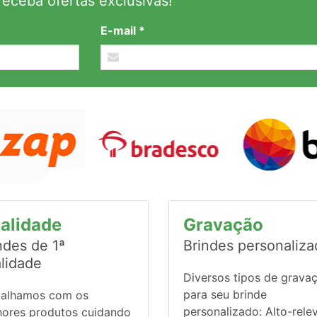
eceba ofertas exclusivas!
E-mail *
alidade
Gravação
ndes de 1ª
Brindes personaliz
lidade
Diversos tipos de grava
para seu brinde
balhamos com os
personalizado: Alto-rele
hores produtos cuidando