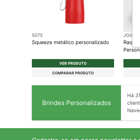
S075
JG035
Squeeze metálico personalizado
Raquet
Person
VER PRODUTO
COMPARAR PRODUTO
Há
3
Brindes Personalizados
client
Nave