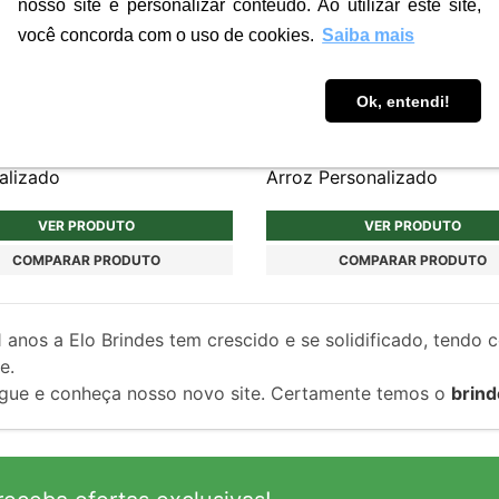
nosso site e personalizar conteúdo. Ao utilizar este site,
você concorda com o uso de cookies.
Saiba mais
Ok, entendi!
C135
es de Praia em MDF
Copo Sustentável de Fibra
alizado
Arroz Personalizado
VER PRODUTO
VER PRODUTO
COMPARAR PRODUTO
COMPARAR PRODUTO
1
anos a Elo Brindes tem crescido e se solidificado, tendo 
e.
gue e conheça nosso novo site. Certamente temos o
brind