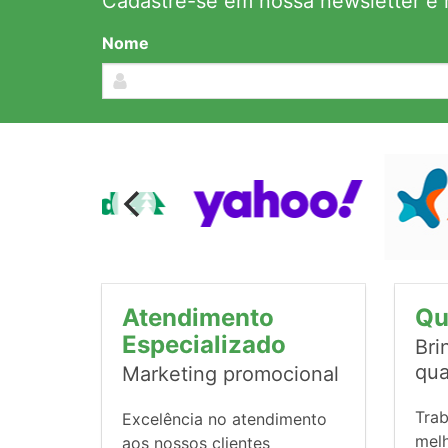
Cadastre-se em nossa newsletter e r
Nome
Atendimento
Qu
Especializado
Bri
qua
Marketing promocional
Tra
Excelência no atendimento
mel
aos nossos clientes