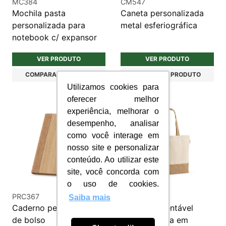
MC384
CM547
Mochila pasta
Caneta personalizada
personalizada para
metal esferiográfica
notebook c/ expansor
VER PRODUTO
VER PRODUTO
COMPARAR PRODUTO
COMPARAR PRODUTO
Utilizamos cookies para
oferecer melhor
experiência, melhorar o
desempenho, analisar
como você interage em
nosso site e personalizar
conteúdo. Ao utilizar este
site, você concorda com
o uso de cookies.
PRC367
SC139
Saiba mais
Caderno personalizado
Sacola Sustentável
de bolso
Personalizada em